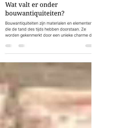
4 mei
3 minuten om te lezen
Wat valt er onder
bouwantiquiteiten?
Bouwantiquiteiten zijn materialen en elementen
die de tand des tijds hebben doorstaan. Ze
worden gekenmerkt door een unieke charme die
moeilijk te evenaren is met moderne materialen.
Sommige mensen gaan op zoek naar die
authenticiteit voor de inrichting van hun woning.
Want oude bouwmaterialen passen uiteraard in
een oud pand maar zij komen ook prachtig tot
hun recht in een modern interieur. Oude of
rustieke bouwmaterialen Er is wel degelijk een
verschil tussen oude en rustie