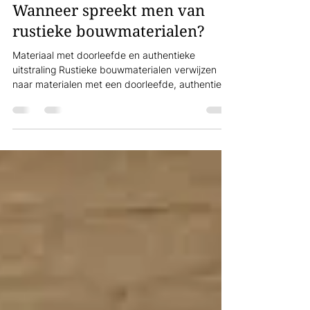
Marubo
13 feb
2 minuten om te lezen
Wanneer spreekt men van
rustieke bouwmaterialen?
Materiaal met doorleefde en authentieke
uitstraling Rustieke bouwmaterialen verwijzen
naar materialen met een doorleefde, authentieke
uitstraling. Ze tonen textuur, imperfectie en
patina – sporen van handwerk of tijd – en
brengen warmte in zowel renovaties als
nieuwbouw. Bij Marubo combineren we
authentieke bouwmaterialen met hedendaags
comfort, zodat uw rustieke stijl niet alleen mooi
oogt, maar ook functioneel meegaat. Kenmerken:
textuur, patina en handwerk Kenmerken van ru